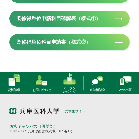
既修得単位申請科目確認表（様式①）
既修得単位科目申請書（様式②）
オープン
資料請求
お問い合わせ
進学相談会
Web出願
キャンパス
受験生サイト
西宮キャンパス（医学部）
〒663-8501 兵庫県西宮市武庫川町1番1号