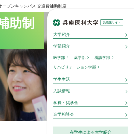
オープンキャンパス 交通費補助制度
補助制
受験生サイト
大学紹介
学部紹介
医学部
薬学部
看護学部
リハビリテーション学部
学⽣⽣活
入試情報
学費・奨学金
進学相談会
在学生による大学紹介