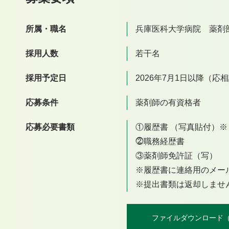
所属・職名
兵庫医科大学病院 薬剤
採用人数
若干名
採用予定日
2026年7月1日以降（応
応募条件
薬剤師の有資格者
応募必要書類
①履歴書 （写真貼付）
⓶職務経歴書
③薬剤師免許証（写）
※履歴書に連絡用のメー
※提出書類は返却しませ
ファイルダウンロード（