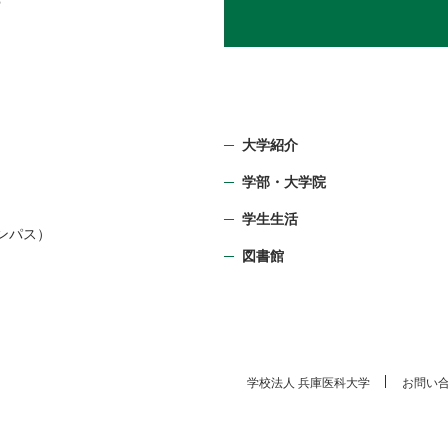
大学紹介
学部・⼤学院
）
学生生活
ンパス）
図書館
学校法⼈ 兵庫医科⼤学
お問い