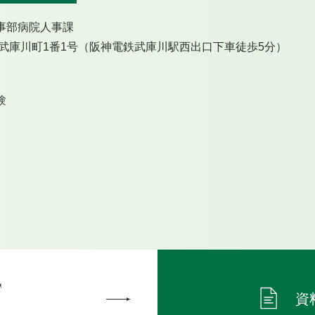
事部病院人事課
宮市武庫川町1番1号（阪神電鉄武庫川駅西出口下車徒歩5分）
験
T
資
ら