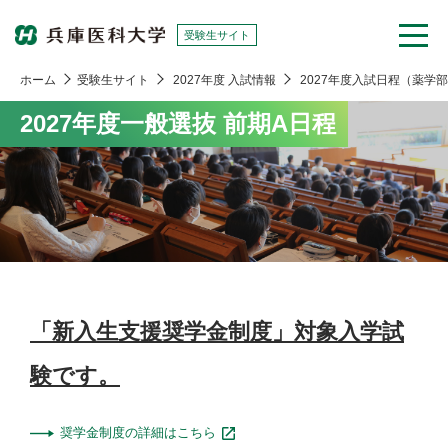
受験生サイト
ホーム
受験生サイト
2027年度 入試情報
2027年度入試日程（薬学
2027年度一般選抜 前期A日程
「新入生支援奨学金制度」対象入学試
験です。
奨学金制度の詳細はこちら