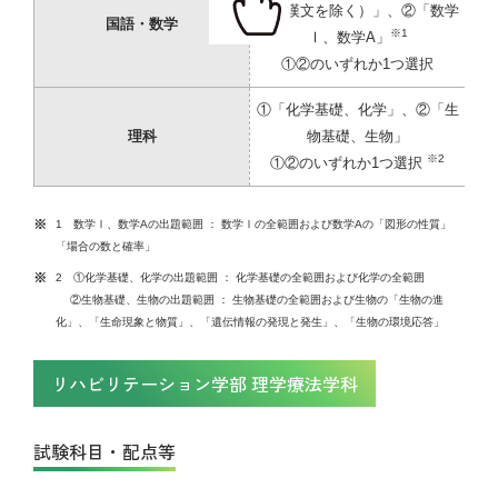
文、漢文を除く）」、②「数学
国語・数学
※1
Ⅰ、数学A」
①②のいずれか1つ選択
①「化学基礎、化学」、②「生
理科
物基礎、生物」
※2
①②のいずれか1つ選択
1 数学Ⅰ、数学Aの出題範囲 ： 数学Ⅰの全範囲および数学Aの「図形の性質」
「場合の数と確率」
2 ①化学基礎、化学の出題範囲 ： 化学基礎の全範囲および化学の全範囲
②生物基礎、生物の出題範囲 ： 生物基礎の全範囲および生物の「生物の進
化」、「生命現象と物質」、「遺伝情報の発現と発生」、「生物の環境応答」
リハビリテーション学部 理学療法学科
試験科目・配点等