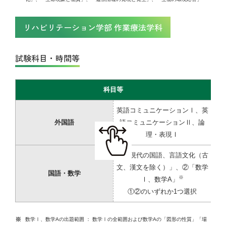
リハビリテーション学部 作業療法学科
試験科目・時間等
科目等
英語コミュニケーションⅠ、英
外国語
語コミュニケーションⅡ、論
理・表現Ⅰ
①「現代の国語、言語文化（古
文、漢文を除く）」、②「数学
国語・数学
※
Ⅰ、数学A」
①②のいずれか1つ選択
数学Ⅰ、数学Aの出題範囲 ： 数学Ⅰの全範囲および数学Aの「図形の性質」「場