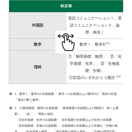
科目等
英語コミュニケーションⅠ、英
外国語
語コミュニケーションⅡ、論
理・表現Ⅰ
※1
数学
数学Ⅰ、数学A
①「物理基礎、物理」、②「化
学基礎、化学」、③「生物基
理科
礎、生物」
※2
①②③のいずれか１つ選択
1 数学Ⅰ、数学Aの出題範囲 ： 数学Ⅰの全範囲および数学Aの「図形の性質」
「場合の数と確率」
2 ①物理基礎、物理の出題範囲 ： 物理基礎の全範囲および物理の「様々な運
動」、「波」、「電気と磁気」
②化学基礎、化学の出題範囲 ： 化学基礎の全範囲および化学の全範囲
③生物基礎、生物の出題範囲 ： 生物基礎の全範囲および生物の「生物の進
化」、「生命現象と物質」、「遺伝情報の発現と発生」、「生物の環境応答」