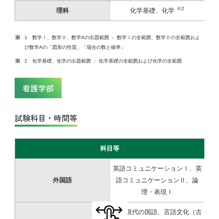
※2
理科
化学基礎、化学
1 数学Ⅰ、数学Ⅱ、数学Aの出題範囲 ： 数学Ⅰの全範囲、数学Ⅱの全範囲およ
び数学Aの「図形の性質」「場合の数と確率」
2 化学基礎、化学の出題範囲 ： 化学基礎の全範囲および化学の全範囲
看護学部
試験科目・時間等
科目等
英語コミュニケーションⅠ、英
外国語
語コミュニケーションⅡ、論
理・表現Ⅰ
①「現代の国語、言語文化（古