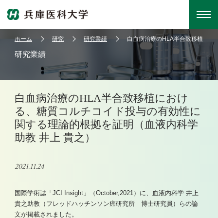
ホーム
研究
研究業績
白血病治療のHLA半合致移植にお
研究業績
白血病治療のHLA半合致移植におけ
る、糖質コルチコイド投与の有効性に
関する理論的根拠を証明（血液内科学
助教 井上 貴之）
2021.11.24
国際学術誌「JCI Insight」（October,2021）に、血液内科学 井上
貴之助教（フレッドハッチンソン癌研究所 博士研究員）らの論
文が掲載されました。