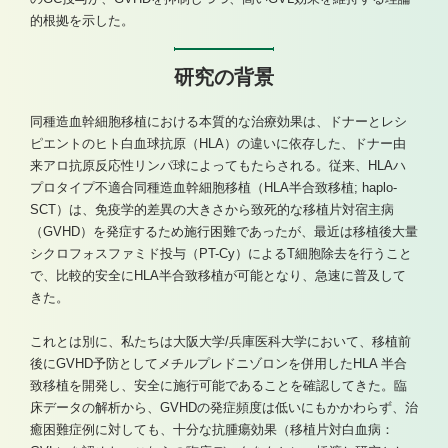
的根拠を示した。
研究の背景
同種造血幹細胞移植における本質的な治療効果は、ドナーとレシ
ピエントのヒト白血球抗原（HLA）の違いに依存した、ドナー由
来アロ抗原反応性リンパ球によってもたらされる。従来、HLAハ
プロタイプ不適合同種造血幹細胞移植（HLA半合致移植; haplo-
SCT）は、免疫学的差異の大きさから致死的な移植片対宿主病
（GVHD）を発症するため施行困難であったが、最近は移植後大量
シクロフォスファミド投与（PT-Cy）によるT細胞除去を行うこと
で、比較的安全にHLA半合致移植が可能となり、急速に普及して
きた。
これとは別に、私たちは大阪大学/兵庫医科大学において、移植前
後にGVHD予防としてメチルプレドニゾロンを併用したHLA 半合
致移植を開発し、安全に施行可能であることを確認してきた。臨
床データの解析から、GVHDの発症頻度は低いにもかかわらず、治
癒困難症例に対しても、十分な抗腫瘍効果（移植片対白血病：