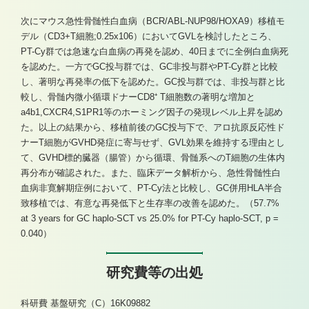
次にマウス急性骨髄性白血病（BCR/ABL-NUP98/HOXA9）移植モ
デル（CD3+T細胞;0.25x106）においてGVLを検討したところ、
PT-Cy群では急速な白血病の再発を認め、40日までに全例白血病死
を認めた。一方でGC投与群では、GC非投与群やPT-Cy群と比較
し、著明な再発率の低下を認めた。GC投与群では、非投与群と比
較し、骨髄内微小循環ドナーCD8⁺ T細胞数の著明な増加と
a4b1,CXCR4,S1PR1等のホーミング因子の発現レベル上昇を認め
た。以上の結果から、移植前後のGC投与下で、アロ抗原反応性ド
ナーT細胞がGVHD発症に寄与せず、GVL効果を維持する理由とし
て、GVHD標的臓器（腸管）から循環、骨髄系へのT細胞の生体内
再分布が確認された。また、臨床データ解析から、急性骨髄性白
血病非寛解期症例において、PT-Cy法と比較し、GC併用HLA半合
致移植では、有意な再発低下と生存率の改善を認めた。（57.7%
at 3 years for GC haplo-SCT vs 25.0% for PT-Cy haplo-SCT, p =
0.040）
研究費等の出処
科研費 基盤研究（C）16K09882