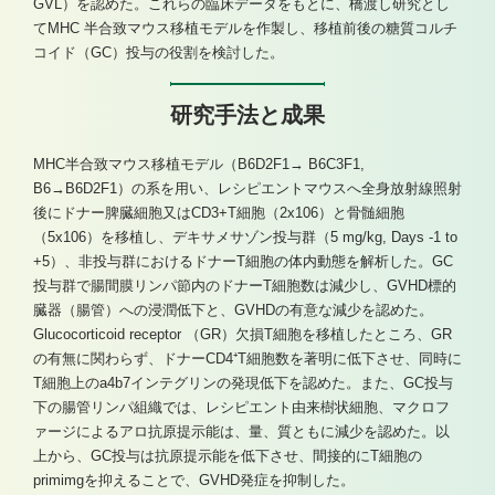
GVL）を認めた。これらの臨床データをもとに、橋渡し研究とし
てMHC 半合致マウス移植モデルを作製し、移植前後の糖質コルチ
コイド（GC）投与の役割を検討した。
研究手法と成果
MHC半合致マウス移植モデル（B6D2F1→ B6C3F1,
B6→B6D2F1）の系を用い、レシピエントマウスへ全身放射線照射
後にドナー脾臓細胞又はCD3+T細胞（2x106）と骨髄細胞
（5x106）を移植し、デキサメサゾン投与群（5 mg/kg, Days -1 to
+5）、非投与群におけるドナーT細胞の体内動態を解析した。GC
投与群で腸間膜リンパ節内のドナーT細胞数は減少し、GVHD標的
臓器（腸管）への浸潤低下と、GVHDの有意な減少を認めた。
Glucocorticoid receptor （GR）欠損T細胞を移植したところ、GR
の有無に関わらず、ドナーCD4⁺T細胞数を著明に低下させ、同時に
T細胞上のa4b7インテグリンの発現低下を認めた。また、GC投与
下の腸管リンパ組織では、レシピエント由来樹状細胞、マクロフ
ァージによるアロ抗原提示能は、量、質ともに減少を認めた。以
上から、GC投与は抗原提示能を低下させ、間接的にT細胞の
primimgを抑えることで、GVHD発症を抑制した。