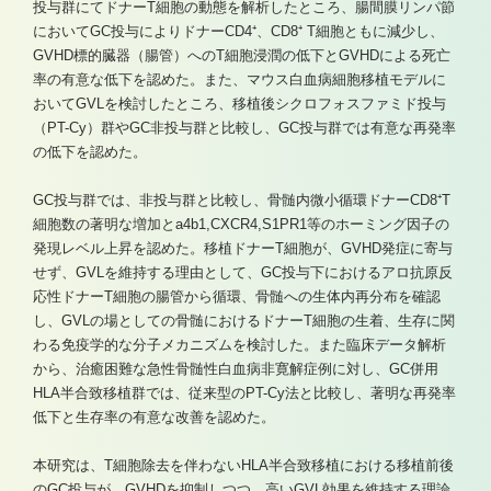
投与群にてドナーT細胞の動態を解析したところ、腸間膜リンパ節
においてGC投与によりドナーCD4⁺、CD8⁺ T細胞ともに減少し、
GVHD標的臓器（腸管）へのT細胞浸潤の低下とGVHDによる死亡
率の有意な低下を認めた。また、マウス白血病細胞移植モデルに
おいてGVLを検討したところ、移植後シクロフォスファミド投与
（PT-Cy）群やGC非投与群と比較し、GC投与群では有意な再発率
の低下を認めた。
GC投与群では、非投与群と比較し、骨髄内微小循環ドナーCD8⁺T
細胞数の著明な増加とa4b1,CXCR4,S1PR1等のホーミング因子の
発現レベル上昇を認めた。移植ドナーT細胞が、GVHD発症に寄与
せず、GVLを維持する理由として、GC投与下におけるアロ抗原反
応性ドナーT細胞の腸管から循環、骨髄への生体内再分布を確認
し、GVLの場としての骨髄におけるドナーT細胞の生着、生存に関
わる免疫学的な分子メカニズムを検討した。また臨床データ解析
から、治癒困難な急性骨髄性白血病非寛解症例に対し、GC併用
HLA半合致移植群では、従来型のPT-Cy法と比較し、著明な再発率
低下と生存率の有意な改善を認めた。
本研究は、T細胞除去を伴わないHLA半合致移植における移植前後
のGC投与が、GVHDを抑制しつつ、高いGVL効果を維持する理論