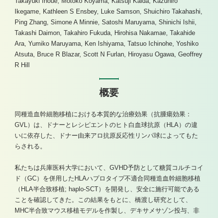
Takayuki Inoue, Motoko Koyama, Katsuji Kaida, Kazuhiro
Ikegame, Kathleen S Ensbey, Luke Samson, Shuichiro Takahashi,
Ping Zhang, Simone A Minnie, Satoshi Maruyama, Shinichi Ishii,
Takashi Daimon, Takahiro Fukuda, Hirohisa Nakamae, Takahide
Ara, Yumiko Maruyama, Ken Ishiyama, Tatsuo Ichinohe, Yoshiko
Atsuta, Bruce R Blazar, Scott N Furlan, Hiroyasu Ogawa, Geoffrey
R Hill
概要
同種造血幹細胞移植における本質的な治療効果（抗腫瘍効果：
GVL）は、ドナーとレシピエントのヒト白血球抗原（HLA）の違
いに依存した、ドナー由来アロ抗原反応性リンパ球によってもた
らされる。
私たちは兵庫医科大学において、GVHD予防として糖質コルチコイ
ド（GC）を併用したHLAハプロタイプ不適合同種造血幹細胞移植
（HLA半合致移植; haplo-SCT）を開発し、安全に施行可能である
ことを確認してきた。この結果をもとに、橋渡し研究として、
MHC半合致マウス移植モデルを作製し、デキサメサゾン投与、非