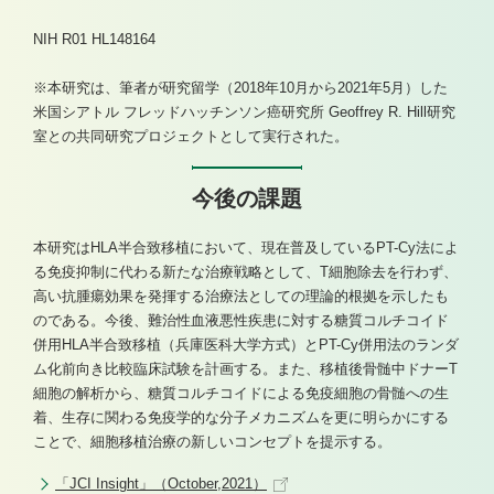
NIH R01 HL148164
※本研究は、筆者が研究留学（2018年10月から2021年5月）した
米国シアトル フレッドハッチンソン癌研究所 Geoffrey R. Hill研究
室との共同研究プロジェクトとして実行された。
今後の課題
本研究はHLA半合致移植において、現在普及しているPT-Cy法によ
る免疫抑制に代わる新たな治療戦略として、T細胞除去を行わず、
高い抗腫瘍効果を発揮する治療法としての理論的根拠を示したも
のである。今後、難治性血液悪性疾患に対する糖質コルチコイド
併用HLA半合致移植（兵庫医科大学方式）とPT-Cy併用法のランダ
ム化前向き比較臨床試験を計画する。また、移植後骨髄中ドナーT
細胞の解析から、糖質コルチコイドによる免疫細胞の骨髄への生
着、生存に関わる免疫学的な分子メカニズムを更に明らかにする
ことで、細胞移植治療の新しいコンセプトを提示する。
「JCI Insight」（October,2021）