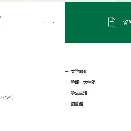
T
資
ら
大学紹介
学部・⼤学院
）
学生生活
ンパス）
図書館