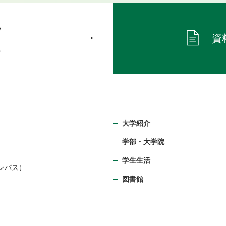
T
資
ら
大学紹介
学部・⼤学院
）
学生生活
ンパス）
図書館