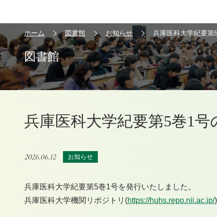
ホーム
図書館
お知らせ
兵庫医科大学紀要第
図書館
兵庫医科大学紀要第5巻1
2026.06.12
お知らせ
兵庫医科大学紀要第5巻1号を発行いたしました。
兵庫医科大学機関リポジトリ(
https://huhs.repo.nii.ac.jp/