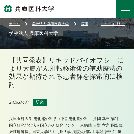
ホーム
学校法人 兵庫医科大学
広報
ニュースリリース
学校法人 兵庫医科大学
【共同発表】リキッドバイオプシーに
より大腸がん肝転移術後の補助療法の
効果が期待される患者群を探索的に検
討
2026.07.07
研究
兵庫医科大学 消化器外科学（下部消化管外科） 片岡 幸三 講師、
国立研究開発法人国立がん研究センター 東病院 吉野 孝之 国際臨
床腫瘍科長、国立大学法人九州大学 病院先端医工学診療部 沖 英