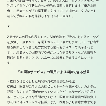
1.医師の診察を待っている間に、患者さんは「タブレット端末」を
利用して自らの症状に合った複数の質問に回答します（※左上画
像）。患者さんが「お薬手帳」を持っている場合は、タブレット
端末で手帳の内容も撮影します（※右上画像）。
▼
2.患者さんの回答内容をもとにAIが自動で「疑いのある病名」など
を推測し、病名リストを電子カルテ上に表示します（※1.でお薬手
帳を撮影した場合は処方に関する情報もテキストで表示されま
す）。患者さんの回答内容やAIが示した病名リストなどの情報を
医師が参照することで、スムーズに診察を行えるようになりま
す。
「AI問診サービス」の運用により期待できる効果
・医師をはじめとした病院職員の業務負担が軽減
従来は、医師が患者さんの症状などを一から聴き取り、カルテに
記載・入力する手間がかかっていましたが、本サービスを利用す
ることでそのような手間がなくなり、医師や病院職員の業務負担
やそれに伴うストレスが軽減。また、医師がより診療に専念でき