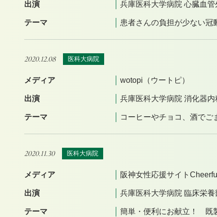
出演
兵庫医科大学病院 心臓血管
テーマ
患者さんの負担が少ない冠動
2020.12.08
医科大病院
メディア
wotopi（ウートピ）
出演
兵庫医科大学病院 消化器内
テーマ
コーヒーやチョコ、酒でご
2020.11.30
医科大病院
メディア
阪神女性応援サイトCheerful
出演
兵庫医科大学病院 臨床栄養
テーマ
簡単・便利にお献立！ 既