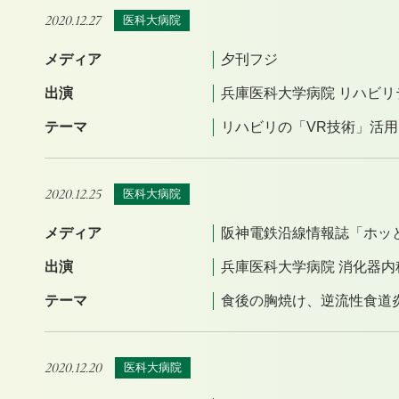
2020.12.27
医科大病院
メディア
夕刊フジ
出演
兵庫医科大学病院 リハビ
テーマ
リハビリの「VR技術」活
2020.12.25
医科大病院
メディア
阪神電鉄沿線情報誌「ホッと！
出演
兵庫医科大学病院 消化器内
テーマ
食後の胸焼け、逆流性食道
2020.12.20
医科大病院