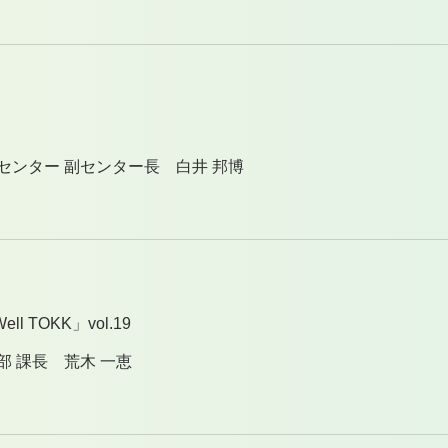
センター 副センター長 白井 邦博
 TOKK」vol.19
部 課長 荒木 一恵