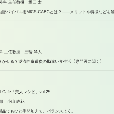
外科 主任教授 坂口 太一
脈バイパス術MICS-CABGとは？——メリットや特徴などを
科 主任教授 三輪 洋人
まかせる？逆流性食道炎の勘違い食生活【専門医に聞く】
 Cafe「美人レシピ」vol.25
部 小山 静花
製品でもひと手間加えて、バランスよく。