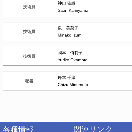
神山 狭織
技術員
Saori Kamiyama
泉 美菜子
技術員
Minako Izumi
岡本 侑莉子
技術員
Yuriko Okamoto
峰本 千津
秘書
Chizu Minemoto
各種情報
関連リンク