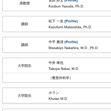
安田 好文
(Profile)
准教授
Koubun Yasuda, Ph.D.
松下 一史
(Profile)
講師
Kazufumi Matsushita, Ph.D.
中平 雅清
(Profile)
講師
Masakiyo Nakahira, M.D., Ph.D.
中井 琢也
大学院生
Takuya Nakai, M.D.
（整形外科学）
ホラン
大学院生
Khulan M.D.