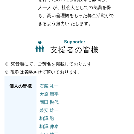
人一人 が、社会人としての良識を保
ち、高い倫理観をもった募金活動がで
きるよう努力い たします。
Supporter
支援者の皆様
50音順にて、ご芳名を掲載しております。
敬称は省略させて頂いております。
個人の皆様
石藏 礼一
大原 庸平
岡田 悦代
兼安 雄一
駒澤 勲
駒澤 伸泰