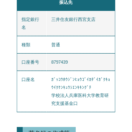
振込先
指定銀行
三井住友銀行西宮支店
名
種類
普通
口座番号
8797439
口座名
ｶﾞｯｺｳﾎｳｼﾞﾝﾋｮｳｺﾞｲｶﾀﾞｲｶﾞｸｷｮ
ｳｲｸｹﾝｷｭｳｼｴﾝｷｷﾝｸﾞﾁ
学校法人兵庫医科大学教育研
究支援基金口