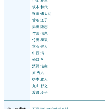
小山 雄三
坂本 和代
篠田 修太朗
菅谷 道子
添田 隆志
竹田 信恵
竹田 泰教
立石 健人
中西 清
橋口 学
濱野 浩実
原 秀六
桝本 雅人
丸山 智之
渡邊 玲子